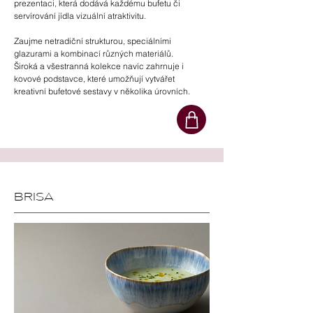
prezentaci, která dodává každému bufetu či
servírování jídla vizuální atraktivitu.
Zaujme netradiční strukturou, speciálními
glazurami a kombinací různých materiálů.
Široká a všestranná kolekce navíc zahrnuje i
kovové podstavce, které umožňují vytvářet
kreativní bufetové sestavy v několika úrovních.
BRISA