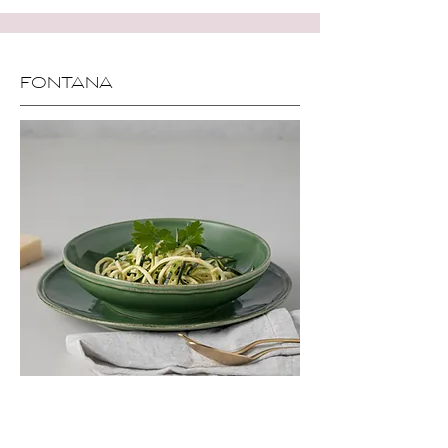
FONTANA
Fontana je kolekce s organickými tvary a živou
paletou barev, inspirovaná tradičními italskými
stolními setkáními.