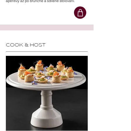
aperitivy až po brunche a sdílené stolování.
COOK & HOST