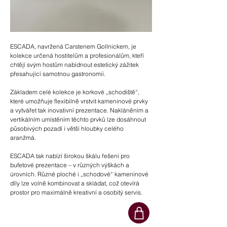
ESCADA, navržená Carstenem Gollnickem, je
kolekce určená hostitelům a profesionálům, kteří
chtějí svým hostům nabídnout estetický zážitek
přesahující samotnou gastronomii.
Základem celé kolekce je korkové „schodiště“,
které umožňuje flexibilně vrstvit kameninové prvky
a vytvářet tak inovativní prezentace. Nakláněním a
vertikálním umístěním těchto prvků lze dosáhnout
působivých pozadí i větší hloubky celého
aranžmá.
ESCADA tak nabízí širokou škálu řešení pro
bufetové prezentace – v různých výškách a
úrovních. Různé ploché i „schodové“ kameninové
díly lze volně kombinovat a skládat, což otevírá
prostor pro maximálně kreativní a osobitý servis.