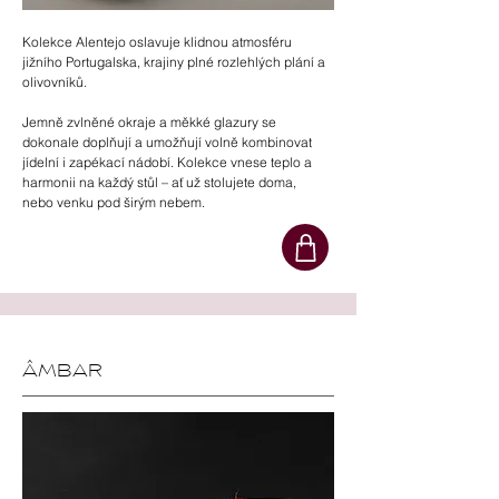
Kolekce Alentejo oslavuje klidnou atmosféru
jižního Portugalska, krajiny plné rozlehlých plání a
olivovníků.
Jemně zvlněné okraje a měkké glazury se
dokonale doplňují a umožňují volně kombinovat
jídelní i zapékací nádobí. Kolekce vnese teplo a
harmonii na každý stůl – ať už stolujete doma,
nebo venku pod širým nebem.
ÂMBAR