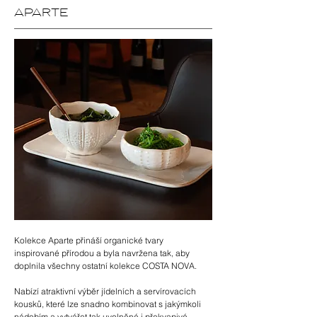
APARTE
Kolekce Aparte přináší organické tvary
inspirované přírodou a byla navržena tak, aby
doplnila všechny ostatní kolekce COSTA NOVA.
Nabízí atraktivní výběr jídelních a servírovacích
kousků, které lze snadno kombinovat s jakýmkoli
nádobím a vytvářet tak uvolněné i překvapivé