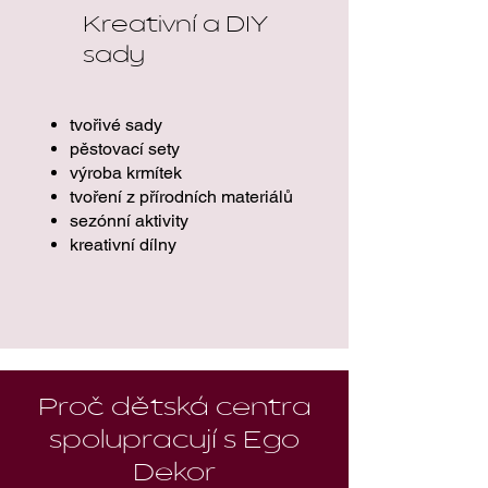
Kreativní a DIY
sady
tvořivé sady
pěstovací sety
výroba krmítek
tvoření z přírodních materiálů
sezónní aktivity
kreativní dílny
Proč dětská centra
spolupracují s Ego
Dekor