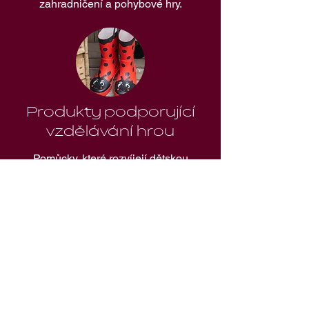
zahradničení a pohybové hry.
Produkty podporující
vzdělávání hrou
Pomůcky, které rozvíjejí dětskou
zvídavost a vztah k přírodě.
Značky, které u
zákazníků
fungují