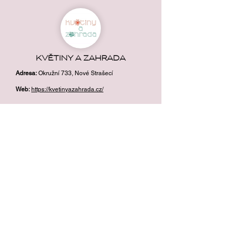
KVĚTINY A ZAHRADA
Adresa
:
Okružní 733, Nové Strašecí
Web:
https://kvetinyazahrada.cz/
WHERE TO FIND US
COMPANY HEADQUARTERS AND SAMPLE ROOM:
Radlík 156, Jílové u Prahy
777 675 476
|
773 205 311
info@egodekor.cz