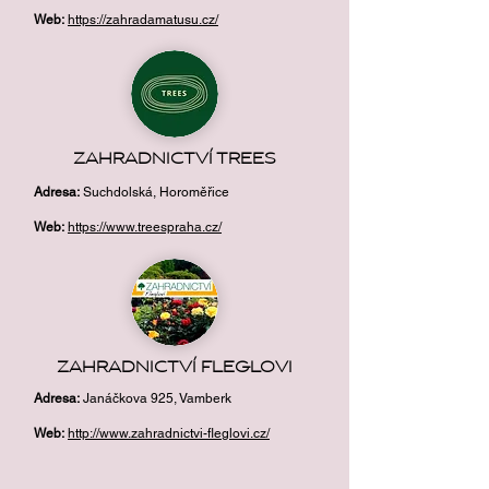
Web:
https://zahradamatusu.cz/
ZAHRADNICTVÍ TREES
Adresa
:
Suchdolská, Horoměřice
Web:
https://www.treespraha.cz/
ZAHRADNICTVÍ FLEGLOVI
Adresa
:
Janáčkova 925, Vamberk
Web:
http://www.zahradnictvi-fleglovi.cz/