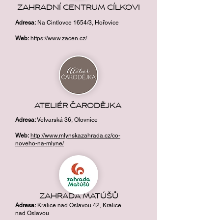
ZAHRADNÍ CENTRUM CÍLKOVI
Adresa
:
Na Cintlovce 1654/3, Hořovice
Web:
https://www.zacen.cz/
ATELIÉR ČARODĚJKA
Adresa
:
Velvarská 36, Olovnice
Web:
http://www.mlynskazahrada.cz/co-
noveho-na-mlyne/
ZAHRADA MATÚŠŮ
Adresa
:
Kralice nad Oslavou 42, Kralice
nad Oslavou