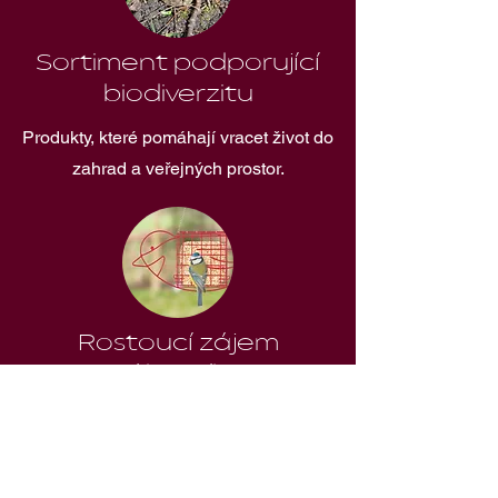
Sortiment podporující
biodiverzitu
Produkty, které pomáhají vracet život do
zahrad a veřejných prostor.
Rostoucí zájem
zákazníků
Téma ochrany přírody a podpory
opylovačů je stále aktuálnější.