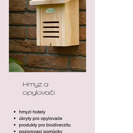
Hmyz a
opylovači
hmyzí hotely
úkryty pro opylovače
produkty pro biodiverzitu
pozorovací pomůcky