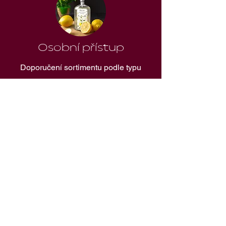
Osobní přístup
Doporučení sortimentu podle typu
provozovny
Značky, které u
zákazníků
fungují
V nabídce máme nejen vlastní
sortiment, který se zaměřuje především