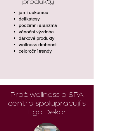
produkty
jarní dekorace
delikatesy
podzimní aranžmá
vánoční výzdoba
dárkové produkty
wellness drobnosti
celoroční trendy
Proč wellness a SPA
centra spolupracují s
Ego Dekor