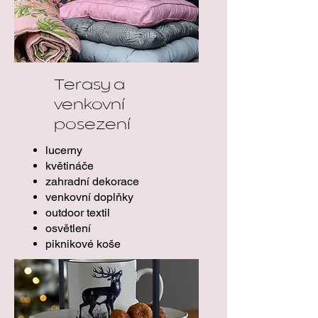
Terasy a
venkovní
posezení
lucerny
květináče
zahradní dekorace
venkovní doplňky
outdoor textil
osvětlení
piknikové koše