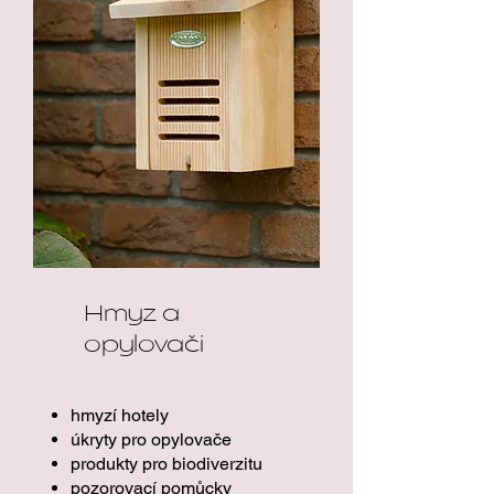
Hmyz a
opylovači
hmyzí hotely
úkryty pro opylovače
produkty pro biodiverzitu
pozorovací pomůcky