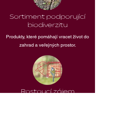
Sortiment podporující
biodiverzitu
Produkty, které pomáhají vracet život do
zahrad a veřejných prostor.
Rostoucí zájem
zákazníků
Téma ochrany přírody a podpory
opylovačů je stále aktuálnější.